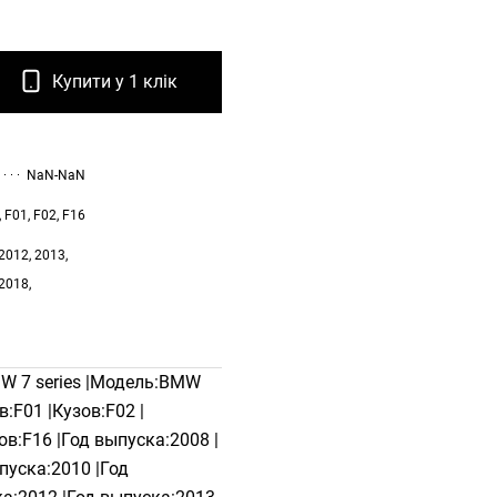
Купити у 1 клік
NaN-NaN
, F01, F02, F16
2012, 2013,
 2018,
W 7 series |Модель:BMW
:F01 |Кузов:F02 |
ов:F16 |Год выпуска:2008 |
пуска:2010 |Год