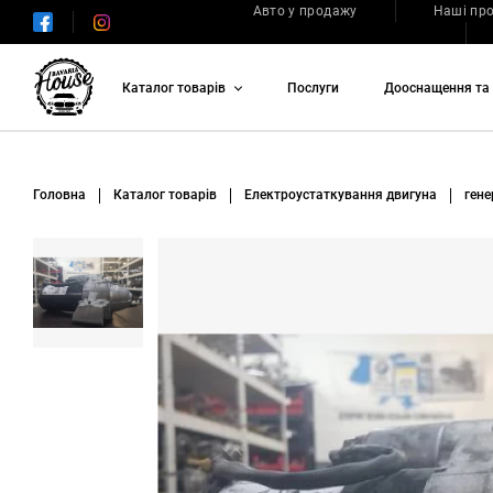
Авто у продажу
Наші пр
Каталог товарів
Послуги
Дооснащення та 
Головна
Каталог товарів
Електроустаткування двигуна
гене