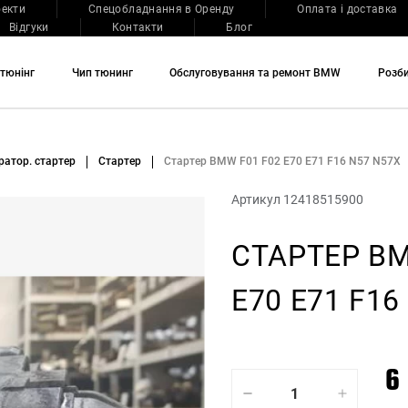
оекти
Спецобладнання в Оренду
Оплата і доставка
Відгуки
Контакти
Блог
тюнінг
Чип тюнинг
Обслуговування та ремонт BMW
Розб
ратор. стартер
Стартер
Стартер BMW F01 F02 E70 E71 F16 N57 N57X
Артикул 12418515900
СТАРТЕР BM
E70 E71 F16
6