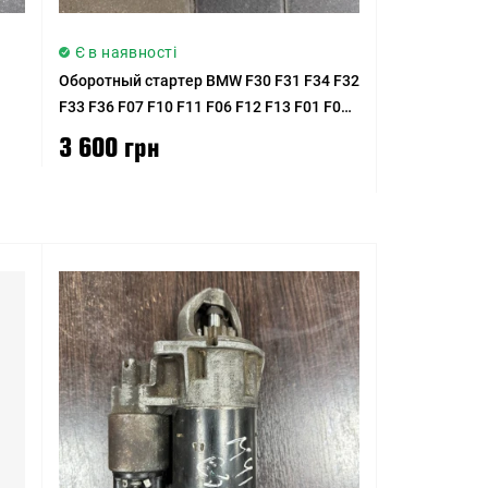
Є в наявності
Оборотный стартер BMW F30 F31 F34 F32
F33 F36 F07 F10 F11 F06 F12 F13 F01 F02
F25 E70 F15 E71 F16
3 600 грн