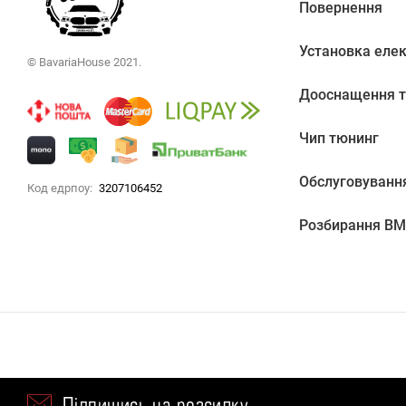
Повернення
Установка еле
© BavariaHouse 2021.
Дооснащення т
Чип тюнинг
Обслуговуванн
Код едрпоу:
3207106452
Розбирання B