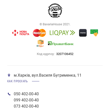
Ціна (висока > низька)
Рейтинг (починаючи з
високого)
© BavariaHouse 2021.
Рейтинг (починаючи з
низького)
Модель (А - Я)
Код едрпоу:
3207106452
Модель (Я - А)
м.Харків, вул.Василя Бугрименка, 11
КАК ПРОЕХАТЬ
050 402-00-40
099 402-00-40
073 402-00-40