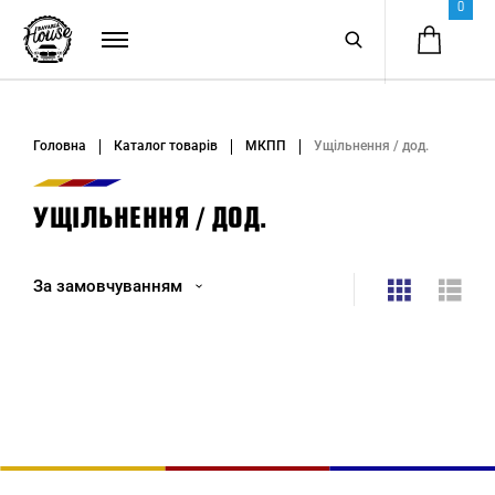
0
Головна
Каталог товарів
МКПП
Ущільнення / дод.
УЩІЛЬНЕННЯ / ДОД.
За замовчуванням
За замовчуванням
Назва (А - Я)
Назва (Я - А)
Ціна (низька > висока)