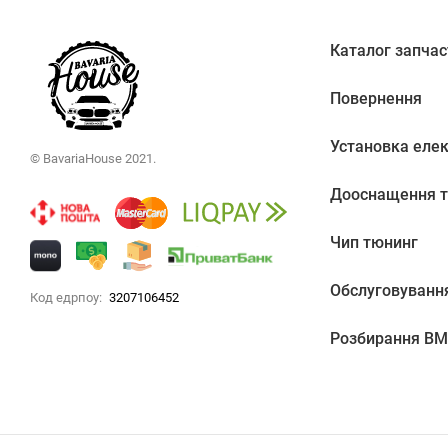
Каталог запчас
Повернення
Установка еле
© BavariaHouse 2021.
Дооснащення т
Чип тюнинг
Обслуговуванн
Код едрпоу:
3207106452
Розбирання B