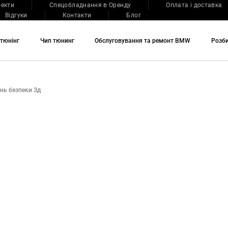
оекти
Спецобладнання в Оренду
Оплата і доставка
Відгуки
Контакти
Блог
тюнінг
Чип тюнинг
Обслуговування та ремонт BMW
Розб
нь безпеки Зд