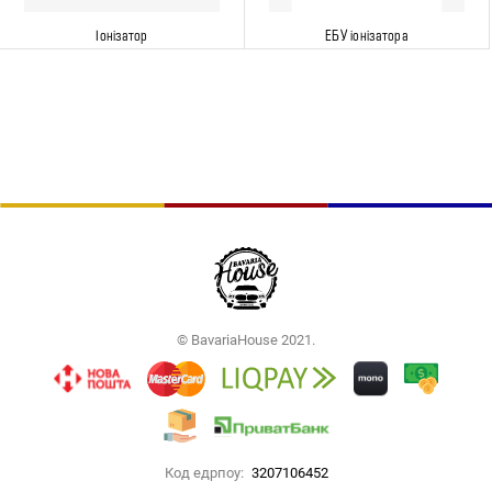
Іонізатор
ЕБУ іонізатора
© BavariaHouse 2021.
Код едрпоу:
3207106452