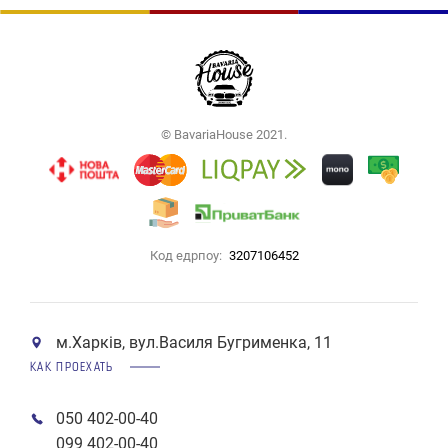
Ціна (низька > висока)
Ціна (висока > низька)
Рейтинг (починаючи з
високого)
© BavariaHouse 2021.
Рейтинг (починаючи з
низького)
Модель (А - Я)
Код едрпоу:
3207106452
Модель (Я - А)
м.Харків, вул.Василя Бугрименка, 11
КАК ПРОЕХАТЬ
050 402-00-40
099 402-00-40