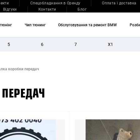
оекти
Спецобладнання в Оренду
Оплата і доставка
Відгуки
Контакти
Блог
тюнінг
Чип тюнинг
Обслуговування та ремонт BMW
Розб
5
6
7
X1
КУЗОВ
РІК ВИПУСКУ
алка коробки передач
 ПЕРЕДАЧ