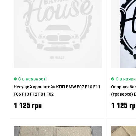
Є в наявності
Є в наявн
Несущий кронштейн КПП BMW F07 F10 F11
Опорная ба
F06 F13 F12 F01 F02
(траверса)
M57N M57N
1 125 грн
1 125 г