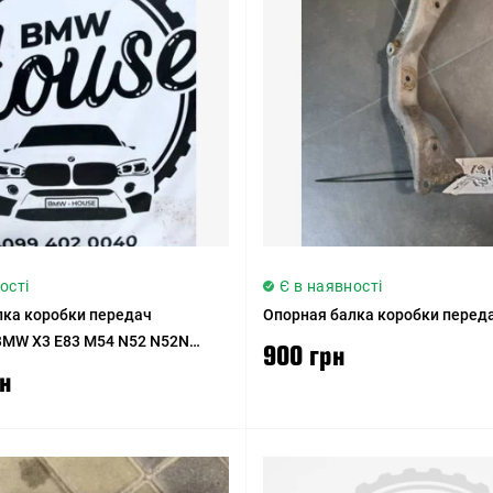
ості
Є в наявності
лка коробки передач
Опорная балка коробки перед
 BMW X3 E83 M54 N52 N52N
900 грн
2
рн