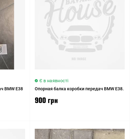
Ціна (низька > висока)
Ціна (висока > низька)
Рейтинг (починаючи з
високого)
Рейтинг (починаючи з
низького)
Модель (А - Я)
Є в наявності
Модель (Я - А)
ач BMW E38
Опорная балка коробки передач BMW E38.
900 грн