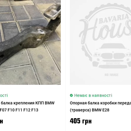
ості
Немає в наявності
 балка крепления КПП BMW
Опорная балка коробки перед
 F07 F10 F11 F12 F13
(траверса) BMW E28
рн
405 грн