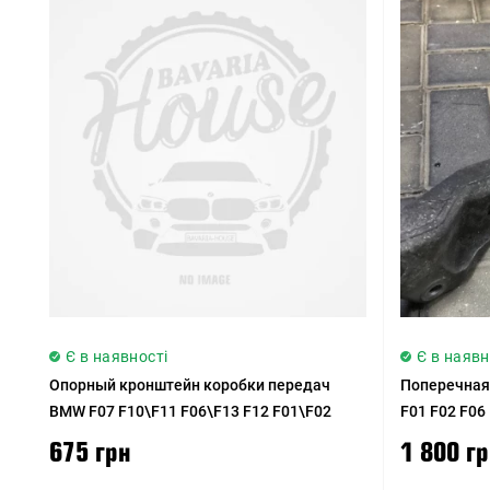
Є в наявності
Є в наявн
Опорный кронштейн коробки передач
Поперечная
BMW F07 F10\F11 F06\F13 F12 F01\F02
F01 F02 F06
675 грн
1 800 г