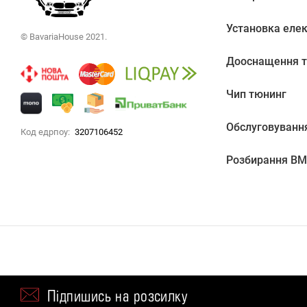
Установка еле
© BavariaHouse 2021.
Дооснащення т
Чип тюнинг
Обслуговуванн
Код едрпоу:
3207106452
Розбирання B
Підпишись на розсилку