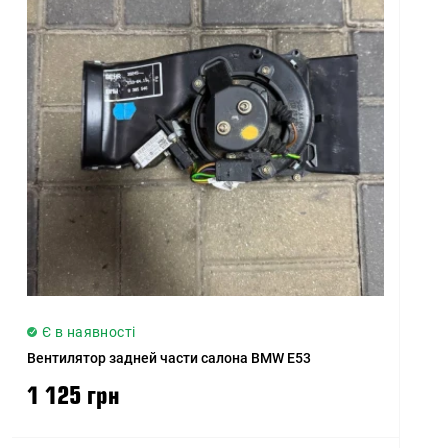
Ціна (низька > висока)
Ціна (висока > низька)
Рейтинг (починаючи з
високого)
Рейтинг (починаючи з
низького)
Модель (А - Я)
Модель (Я - А)
Є в наявності
Вентилятор задней части салона BMW E53
1 125 грн