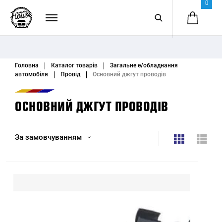
0
Головна
Каталог товарів
Загальне е/обладнання
автомобіля
Провід
Основний джгут проводів
ОСНОВНИЙ ДЖГУТ ПРОВОДІВ
За замовчуванням
За замовчуванням
Назва (А - Я)
Назва (Я - А)
Ціна (низька > висока)