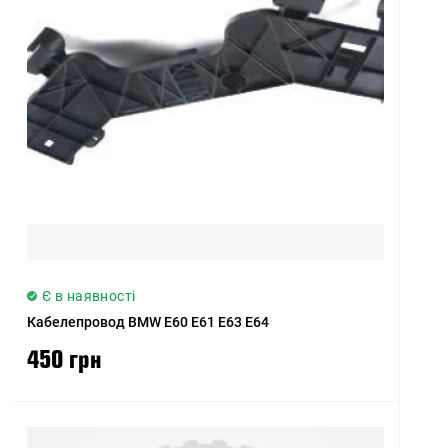
Ціна (висока > низька)
Рейтинг (починаючи з
високого)
Рейтинг (починаючи з
низького)
Модель (А - Я)
Модель (Я - А)
Є в наявності
Кабелепровод BMW E60 E61 E63 E64
450 грн