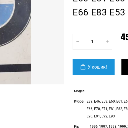
E66 E83 E53
4
У кошик!
Модель
Кузов
E39, E46, E53, E60, E61, E6
E66, E70, E71, E81, E82, E8
E90, E91, E92, E93
Рік
1996, 1997, 1998, 1999, 