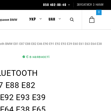
050 402-00-40
ЗВЯЗАТИСЯ З НАМИ
0
Основний:
УКР
UAH
ирання BMW
050 402-00-40
Склад:
099 402-00-40
Склад:
073 402-00-40
oth BMW E81 E87 E88 E82 E46 E90 E91 E92 E93 E39 E60 E61 E63 E64 E38
СТО:
095 402-00-40
Є в наявності
Чип тюнінг:
097 402-00-40
LUETOOTH
Пишіть нам онлайн:
7 E88 E82
 E92 E93 E39
 E64 E38 E65