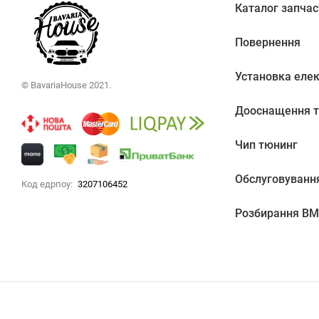
Каталог запчас
Повернення
Установка еле
© BavariaHouse 2021.
Дооснащення т
Чип тюнинг
Обслуговуванн
Код едрпоу:
3207106452
Розбирання B