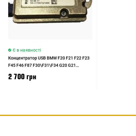
Є в наявності
Концентратор USB BMW F20 F21 F22 F23
F45 F46 F87 F30\F31\F34 G20 G21
F32\F33\F36 F82 F83 F90 G30\G31 G32
2 700 грн
G11 G12 G15 F39 F25 G01 F97 F26 G02
F98 F15 F85 F16 F86