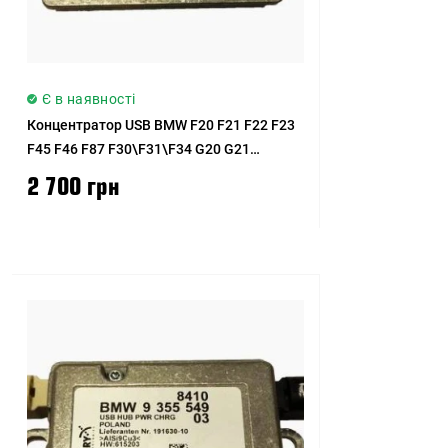
Є в наявності
Концентратор USB BMW F20 F21 F22 F23
F45 F46 F87 F30\F31\F34 G20 G21
F32\F33\F36 F82 F83 F90 G30\G31 G32
2 700 грн
G11 G12 G15 F39 F25 G01 F97 F26 G02
F98 F15 F85 F16 F86