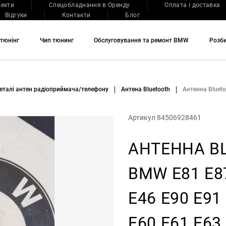
оекти
Спецобладнання в Оренду
Оплата і доставка
Відгуки
Контакти
Блог
тюнінг
Чип тюнинг
Обслуговування та ремонт BMW
Розб
еталі антен радіоприймача/телефону
Антена Bluetooth
Антенна Blueto
Артикул 84506928461
АНТЕННА B
BMW E81 E8
E46 E90 E91
E60 E61 E63