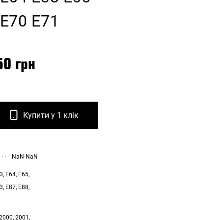
 E70 E71
50 грн
Купити у 1 клік
NaN-NaN
3, E64, E65,
3, E87, E88,
2000, 2001,