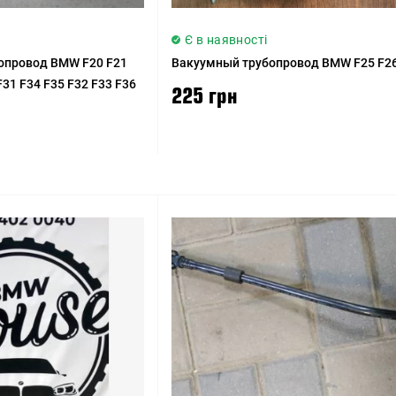
Є в наявності
опровод BMW F20 F21
Вакуумный трубопровод BMW F25 F2
F31 F34 F35 F32 F33 F36
225 грн