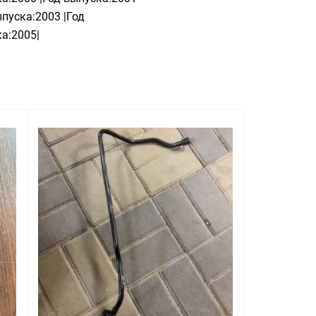
ыпуска:2003 |Год
а:2005|