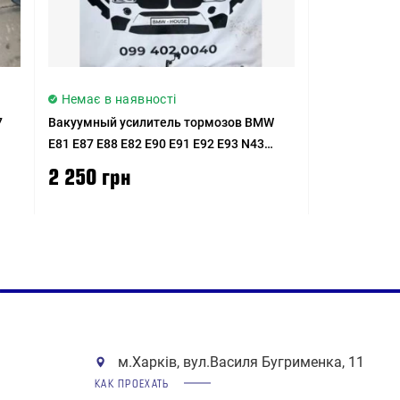
Немає в наявності
7
Вакуумный усилитель тормозов BMW
E81 E87 E88 E82 E90 E91 E92 E93 N43
N45N N46 N46N N51 N52N N47 N47N
2 250 грн
м.Харків, вул.Василя Бугрименка, 11
КАК ПРОЕХАТЬ