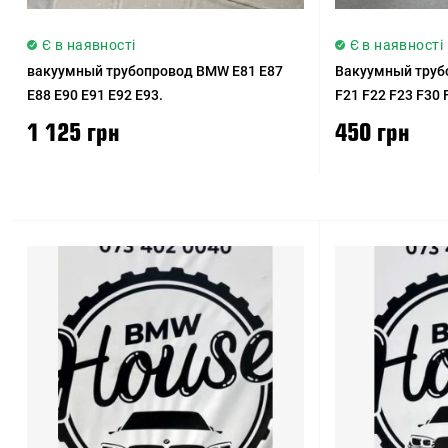
Є в наявності
Є в наявності
вакуумный трубопровод BMW E81 E87
Вакуумный труб
E88 E90 E91 E92 E93.
F21 F22 F23 F30 
1 125 грн
450 грн