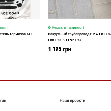
ності
Немає в наявності
итель тормозов ATE
Вакуумный трубопровод BMW E81 E8
E88 E90 E91 E92 E93
1 125 грн
тин
Наші проекти