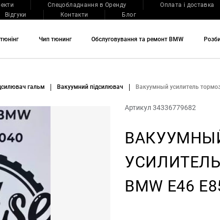
оекти
Спецобладнання в Оренду
Оплата і доставка
Відгуки
Контакти
Блог
тюнінг
Чип тюнинг
Обслуговування та ремонт BMW
Розб
дсилювач гальм
Вакуумний підсилювач
Вакуумный усилитель тормо
Артикул 34336779682
ВАКУУМНЫ
УСИЛИТЕЛЬ
BMW E46 E8