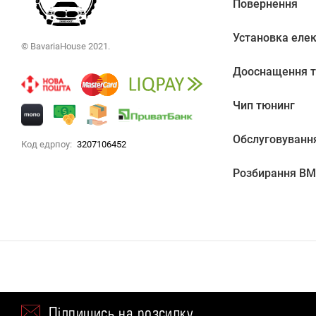
Повернення
Установка еле
© BavariaHouse 2021.
Дооснащення т
Чип тюнинг
Обслуговуванн
Код едрпоу:
3207106452
Розбирання B
Підпишись на розсилку