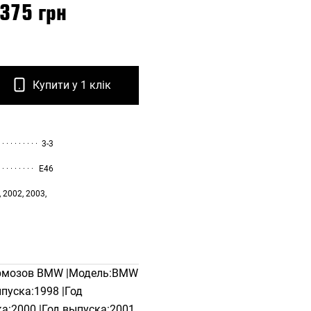
 375 грн
Купити у 1 клік
3-3
E46
, 2002, 2003,
ормозов BMW |Модель:BMW
ыпуска:1998 |Год
а:2000 |Год выпуска:2001