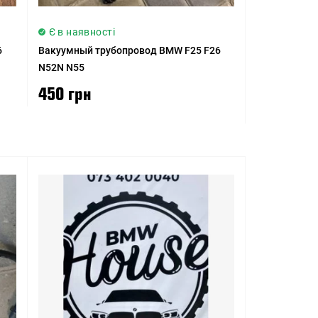
Є в наявності
6
Вакуумный трубопровод BMW F25 F26
N52N N55
450 грн