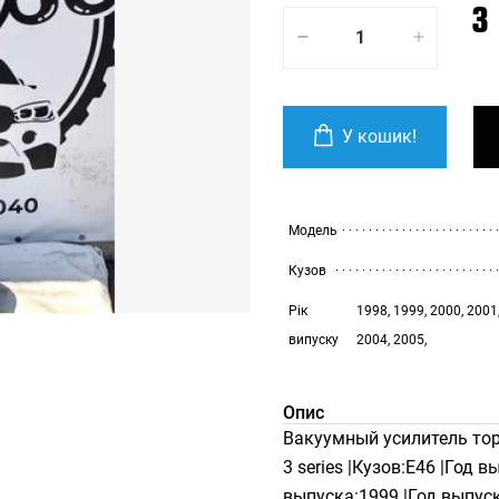
3
У кошик!
Модель
Кузов
Рік
1998, 1999, 2000, 2001
випуску
2004, 2005,
Опис
Вакуумный усилитель т
3 series |Кузов:E46 |Год в
выпуска:1999 |Год выпуск