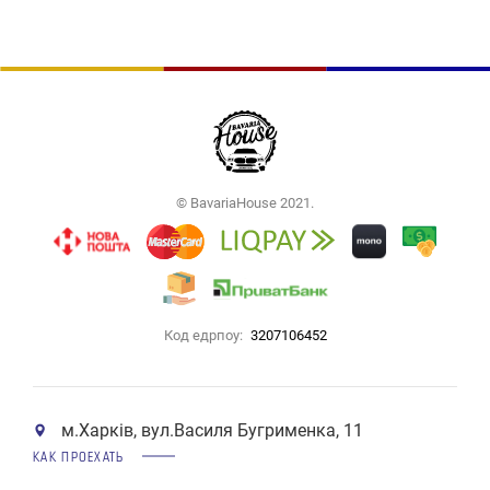
© BavariaHouse 2021.
Код едрпоу:
3207106452
м.Харків, вул.Василя Бугрименка, 11
КАК ПРОЕХАТЬ