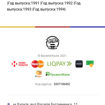
|Год выпуска:1991 |Год выпуска:1992 |Год
выпуска:1993 |Год выпуска:1994|
© BavariaHouse 2021.
Код едрпоу:
3207106452
м.Харків, вул.Василя Бугрименка, 11