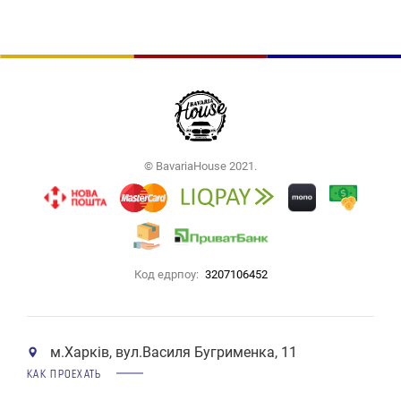
© BavariaHouse 2021.
Код едрпоу:
3207106452
м.Харків, вул.Василя Бугрименка, 11
КАК ПРОЕХАТЬ