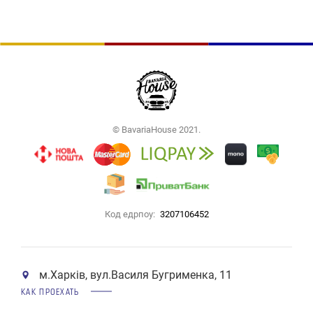
© BavariaHouse 2021.
Код едрпоу:
3207106452
м.Харків, вул.Василя Бугрименка, 11
КАК ПРОЕХАТЬ