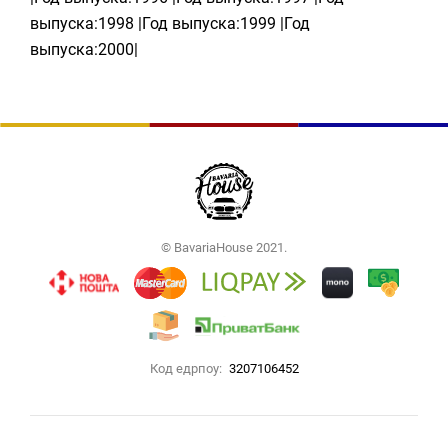
выпуска:1998 |Год выпуска:1999 |Год
выпуска:2000|
© BavariaHouse 2021.
Код едрпоу:
3207106452