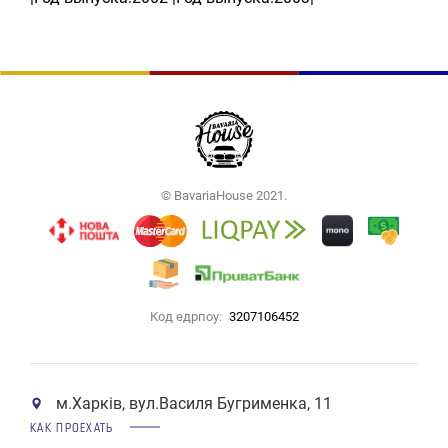
© BavariaHouse 2021.
Код едрпоу:
3207106452
м.Харків, вул.Василя Бугрименка, 11
КАК ПРОЕХАТЬ