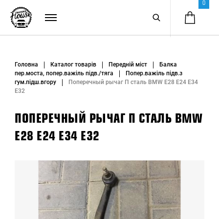
0
Головна
Каталог товарів
Передній міст
Балка
пер.моста, попер.важіль підв./тяга
Попер.важіль підв.з
гум.підш.вгору
Поперечный рычаг П сталь BMW E28 E24 E34
E32
ПОПЕРЕЧНЫЙ РЫЧАГ П СТАЛЬ BMW
E28 E24 E34 E32