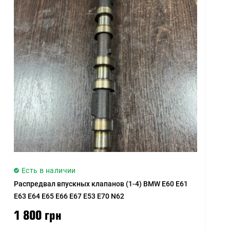
Цена (низкая > высокая)
Цена (высокая > низкая)
Рейтинг (начиная с
высокого)
Рейтинг (начиная с
низкого)
Модель (А - Я)
Модель (Я - А)
Есть в наличии
Распредвал впускных клапанов (1-4) BMW E60 E61
E63 E64 E65 E66 E67 E53 E70 N62
1 800 грн