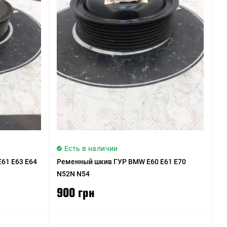
Есть в наличии
61 E63 E64
Ременный шкив ГУР BMW E60 E61 E70
N52N N54
900 грн