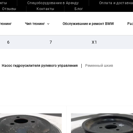
екты
Спецоборудование в Аренду
Оплата и доставк
Отзывы
Контакты
Блог
тюнинг
Чип тюнинг
Обслуживание и ремонт BMW
Ра
6
7
X1
КУЗОВ
ГОД ВЫПУСКА
Насос гидроусилителя рулевого управления
Ременный шкив