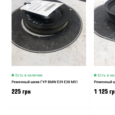
Есть в наличии
Есть в н
Ременный шкив ГУР BMW E39 E38 M51
Ременный ш
225 грн
1 125 г