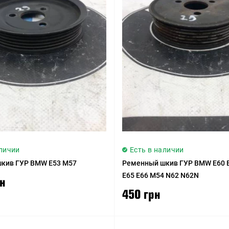
аличии
Есть в наличии
кив ГУР BMW E53 M57
Ременный шкив ГУР BMW E60 E
E65 E66 M54 N62 N62N
рн
450 грн