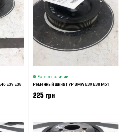
Цена (низкая > высокая)
Цена (высокая > низкая)
Рейтинг (начиная с
высокого)
Рейтинг (начиная с
низкого)
Модель (А - Я)
Есть в наличии
Модель (Я - А)
46 E39 E38
Ременный шкив ГУР BMW E39 E38 M51
225 грн