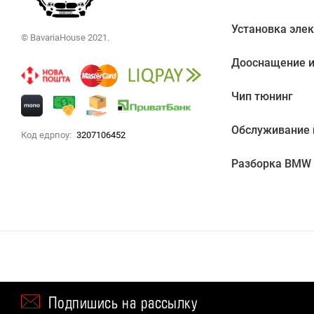
Установка эле
© BavariaHouse 2021.
Дооснащение и
Чип тюнинг
Обслуживание
Код едрпоу:
3207106452
Разборка BMW
Подпишись на рассылку