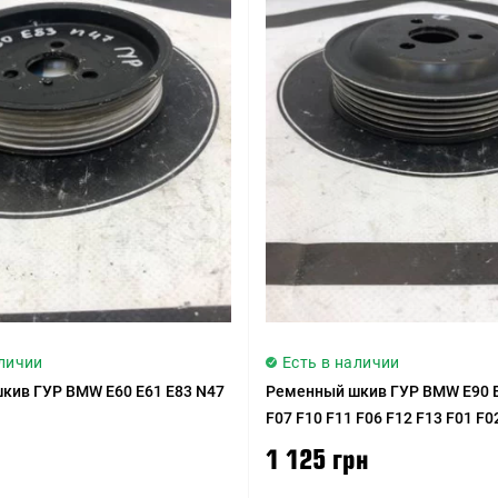
аличии
Есть в наличии
кив ГУР BMW E60 E61 E83 N47
Ременный шкив ГУР BMW E90 E
F07 F10 F11 F06 F12 F13 F01 F0
F16 N47N N47S N57N N57Z N57
1 125 грн