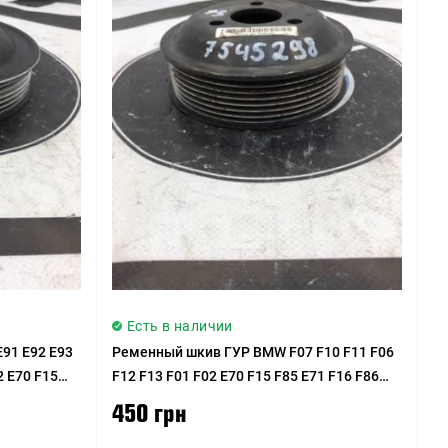
Есть в наличии
91 E92 E93
Ременный шкив ГУР BMW F07 F10 F11 F06
2 E70 F15
F12 F13 F01 F02 E70 F15 F85 E71 F16 F86
X
N62N N63 N63N N74 S63 S63R
450 грн