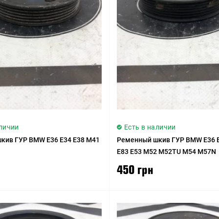
аличии
Есть в наличии
кив ГУР BMW E36 E34 E38 M41
Ременный шкив ГУР BMW E36 E
E83 E53 M52 M52TU M54 M57N
450 грн