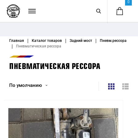
0
Главная
Каталог товаров
Задний мост
Пневм.рессора
Пневматическая рессора
ПНЕВМАТИЧЕСКАЯ РЕССОРА
По умолчанию
По умолчанию
Название (А - Я)
Название (Я - А)
Цена (низкая > высокая)