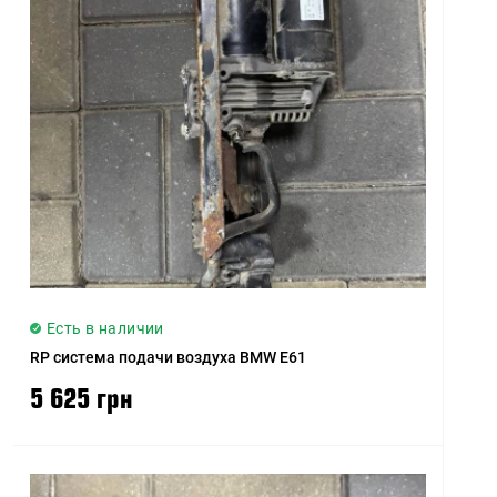
Цена (высокая > низкая)
Рейтинг (начиная с
высокого)
Рейтинг (начиная с
низкого)
Модель (А - Я)
Модель (Я - А)
Есть в наличии
RP система подачи воздуха BMW E61
5 625 грн