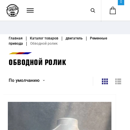
0
Главная
Каталог товаров
двигатель
Ременные
привода
Обводной ролик
ОБВОДНОЙ РОЛИК
По умолчанию
По умолчанию
Название (А - Я)
Название (Я - А)
Цена (низкая > высокая)