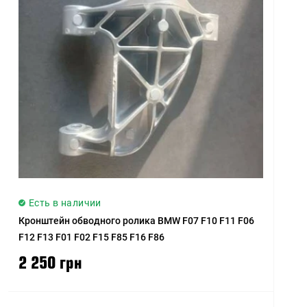
Цена (высокая > низкая)
Рейтинг (начиная с
высокого)
Рейтинг (начиная с
низкого)
Модель (А - Я)
Модель (Я - А)
Есть в наличии
Кронштейн обводного ролика BMW F07 F10 F11 F06
F12 F13 F01 F02 F15 F85 F16 F86
2 250 грн