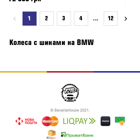
1
2
3
4
...
12
Колеса с шинами на BMW
© BavariaHouse 2021.