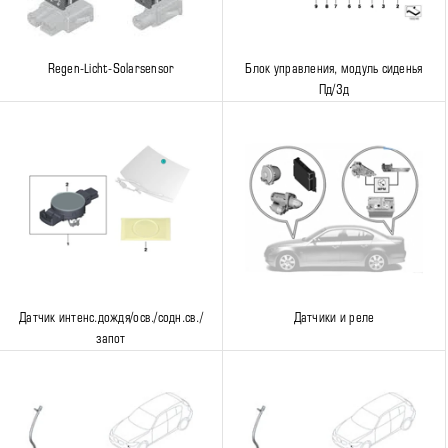
Regen-Licht-Solarsensor
Блок управления, модуль сиденья
Пд/Зд
Датчик интенс.дождя/осв./содн.св./
Датчики и реле
запот