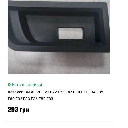
Цена (высокая > низкая)
Рейтинг (начиная с
высокого)
Рейтинг (начиная с
низкого)
Модель (А - Я)
Модель (Я - А)
Есть в наличии
Вставка BMW F20 F21 F22 F23 F87 F30 F31 F34 F35
F80 F32 F33 F36 F82 F83
293 грн