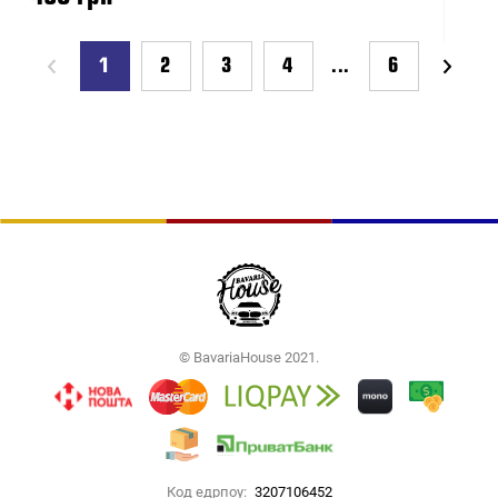
1
2
3
4
...
6
© BavariaHouse 2021.
Код едрпоу:
3207106452