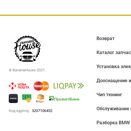
Возврат
Каталог запчас
Установка эле
© BavariaHouse 2021.
Дооснащение и
Чип тюнинг
Обслуживание
Код едрпоу:
3207106452
Разборка BMW