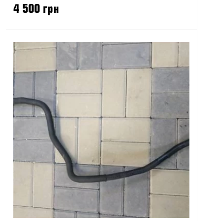
F10 F11 G30 G31 G32 G11 G12 G14 G15 G16 F48 F39
4 500 грн
F25 G01 F26 G02 F15 G05 G06 G07