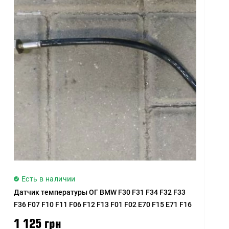
Название (Я - А)
Цена (низкая > высокая)
Цена (высокая > низкая)
Рейтинг (начиная с
высокого)
Рейтинг (начиная с
низкого)
Модель (А - Я)
Модель (Я - А)
Есть в наличии
Датчик температуры ОГ BMW F30 F31 F34 F32 F33
F36 F07 F10 F11 F06 F12 F13 F01 F02 E70 F15 E71 F16
1 125 грн