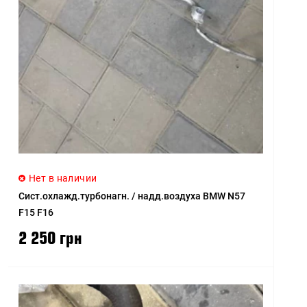
Нет в наличии
Сист.охлажд.турбонагн. / надд.воздуха BMW N57
F15 F16
2 250 грн