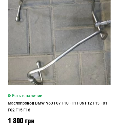
Цена (низкая > высокая)
Цена (высокая > низкая)
Рейтинг (начиная с
высокого)
Рейтинг (начиная с
низкого)
Модель (А - Я)
Модель (Я - А)
Есть в наличии
Маслопровод BMW N63 F07 F10 F11 F06 F12 F13 F01
F02 F15 F16
1 800 грн