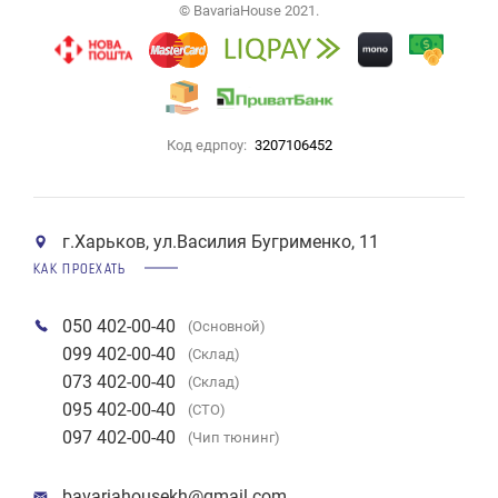
© BavariaHouse 2021.
Код едрпоу:
3207106452
г.Харьков, ул.Василия Бугрименко, 11
КАК ПРОЕХАТЬ
050 402-00-40
(Основной)
099 402-00-40
(Склад)
073 402-00-40
(Склад)
095 402-00-40
(СТО)
097 402-00-40
(Чип тюнинг)
bavariahousekh@gmail.com