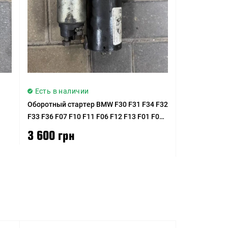
Есть в наличии
Оборотный стартер BMW F30 F31 F34 F32
F33 F36 F07 F10 F11 F06 F12 F13 F01 F02
F25 E70 F15 E71 F16
3 600 грн