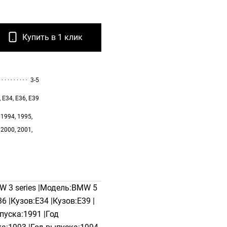
Купить в 1 клик
3-5
 E34, E36, E39
 1994, 1995,
 2000, 2001,
 3 series |Модель:BMW 5
36 |Кузов:E34 |Кузов:E39 |
пуска:1991 |Год