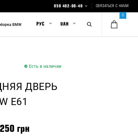
а
050 402-00-40
СВЯЗАТЬСЯ С НАМИ
0
Основной:
РУС
UAH
зборка BMW
050 402-00-40
Склад:
099 402-00-40
Склад:
073 402-00-40
СТО:
Есть в наличии
095 402-00-40
Чип тюнинг:
097 402-00-40
ДНЯЯ ДВЕРЬ
Пишите нам онлайн:
W E61
 250 грн