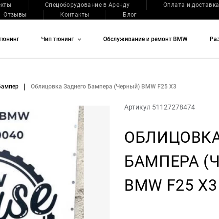
екты
Спецоборудование в Аренду
Оплата и доставк
Отзывы
Контакты
Блог
тюнинг
Чип тюнинг
Обслуживание и ремонт BMW
Ра
Бампер
Облицовка Заднего Бампера (Черный) BMW F25 X3
Артикул 51127278474
ОБЛИЦОВКА
БАМПЕРА (
BMW F25 X3