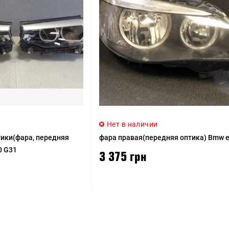
и
Нет в наличии
тики(фара, передняя
фара правая(передняя оптика) Bmw 
0 G31
3 375 грн