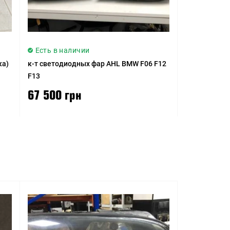
Есть в наличии
ка)
к-т светодиодных фар AHL BMW F06 F12
F13
67 500 грн