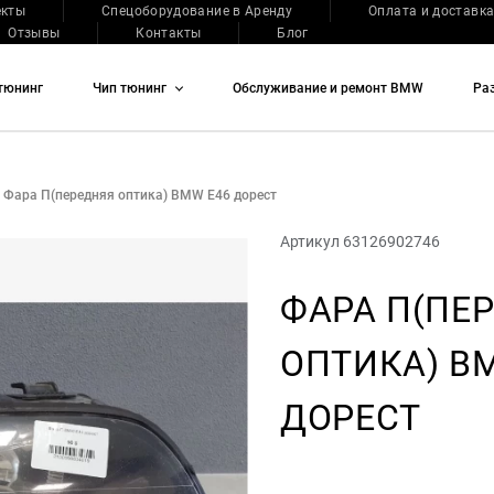
екты
Спецоборудование в Аренду
Оплата и доставк
Отзывы
Контакты
Блог
тюнинг
Чип тюнинг
Обслуживание и ремонт BMW
Ра
Фара П(передняя оптика) BMW E46 дорест
Артикул 63126902746
ФАРА П(ПЕ
ОПТИКА) B
ДОРЕСТ