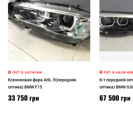
Нет в наличии
Нет в наличи
Ксеноновая фара AHL Л(передняя
К-т передней оп
оптика) BMW F15
оптика) BMW G3
33 750 грн
67 500 грн