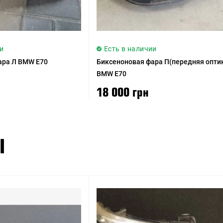
и
Есть в наличии
ара Л BMW E70
Биксеноновая фара П(передняя опти
BMW E70
18 000 грн
Ы