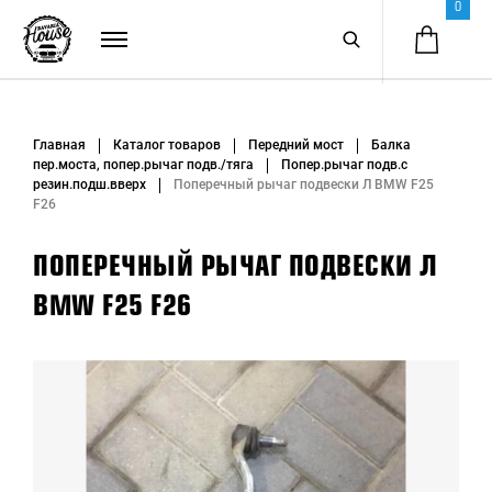
0
Главная
Каталог товаров
Передний мост
Балка
пер.моста, попер.рычаг подв./тяга
Попер.рычаг подв.с
резин.подш.вверх
Поперечный рычаг подвески Л BMW F25
F26
ПОПЕРЕЧНЫЙ РЫЧАГ ПОДВЕСКИ Л
BMW F25 F26