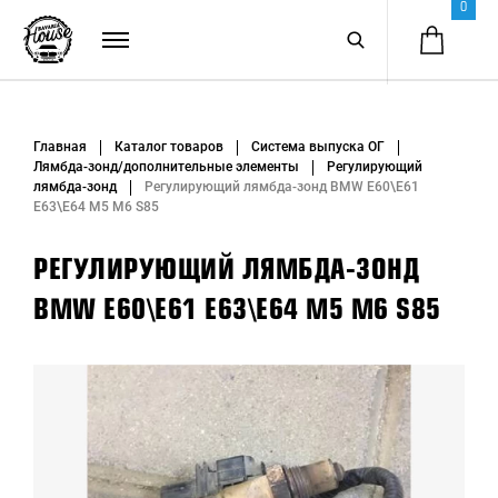
0
Главная
Каталог товаров
Система выпуска ОГ
Лямбда-зонд/дополнительные элементы
Регулирующий
лямбда-зонд
Регулирующий лямбда-зонд BMW E60\E61
E63\E64 M5 M6 S85
РЕГУЛИРУЮЩИЙ ЛЯМБДА-ЗОНД
BMW E60\E61 E63\E64 M5 M6 S85