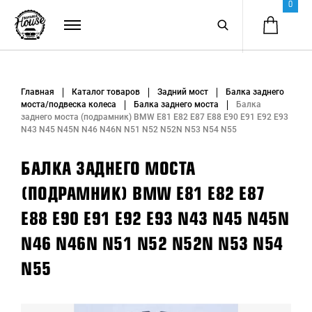
0
Главная
Каталог товаров
Задний мост
Балка заднего
моста/подвеска колеса
Балка заднего моста
Балка
заднего моста (подрамник) BMW E81 E82 E87 E88 E90 E91 E92 E93
N43 N45 N45N N46 N46N N51 N52 N52N N53 N54 N55
БАЛКА ЗАДНЕГО МОСТА
(ПОДРАМНИК) BMW E81 E82 E87
E88 E90 E91 E92 E93 N43 N45 N45N
N46 N46N N51 N52 N52N N53 N54
N55